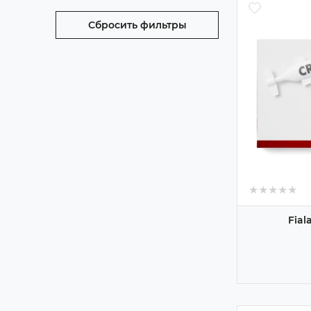
Сбросить фильтры
★
★
★
★
★
★
★
★
★
★
Fial