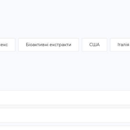
секс
Біоактивні екстракти
США
Італія