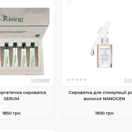
★
★
★
★
★
★
★
★
★
★
0 отзывов
0 о
ергетична сироватка
Сироватка для стимуляції р
SERUM
волосся NANOGEN
1850 грн
1900 грн