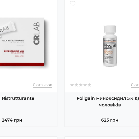
★
★
★
★
★
★
★
★
★
★
0 отзывов
0 о
a Ristrutturante
Foligain миноксидил 5% д
чоловіків
2474 грн
625 грн