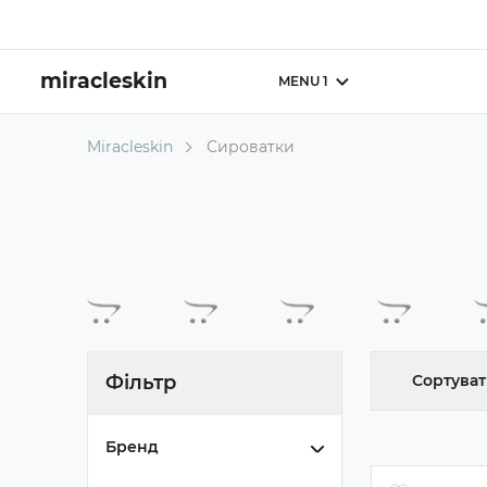
miracleskin
MENU 1
Miracleskin
Сироватки
Фільтр
Сортува
Бренд