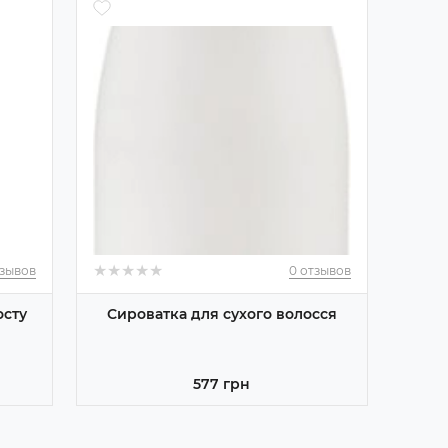
★
★
★
★
★
★
★
★
★
★
тзывов
0 отзывов
осту
Сироватка для сухого волосся
577 грн