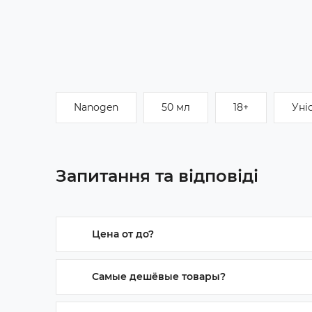
Nanogen
50 мл
18+
Уні
Запитання та відповіді
Цена от до?
Цена от 230 грн до 2474 грн
Самые дешёвые товары?
Дешёвые продукты