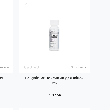
★
★
★
★
★
★
★
★
★
★
тзывов
0 отзывов
ля
Foligain миноксидил для жінок
2%
590 грн