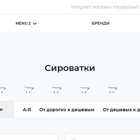
інтернет магазин лікувальної та доглядової
MENU 2
БРЕНДИ
Сироватки
ти
А-Я
От дорогих к дешевым
От дешевых к 