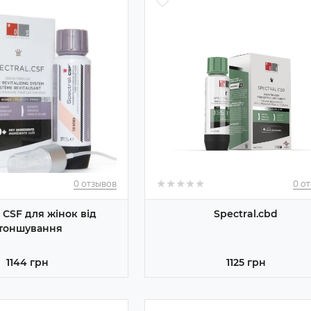
★
★
★
★
★
★
★
★
★
★
0 отзывов
0 о
l CSF для жінок від
Spectral.cbd
тоншування
1144 грн
1125 грн