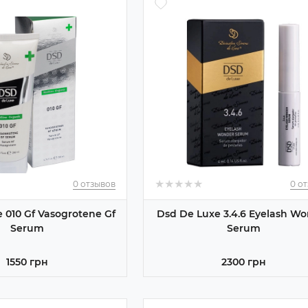
★
★
★
★
★
★
★
★
★
★
0 отзывов
0 о
 010 Gf Vasogrotene Gf
Dsd De Luxe 3.4.6 Eyelash W
Serum
Serum
1550 грн
2300 грн