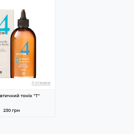
0 отзывов
втичний тонік "Т"
230 грн