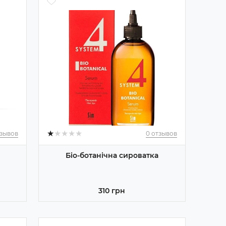
★
★
★
★
★
★
★
★
★
★
тзывов
0 отзывов
Біо-ботанічна сироватка
310 грн