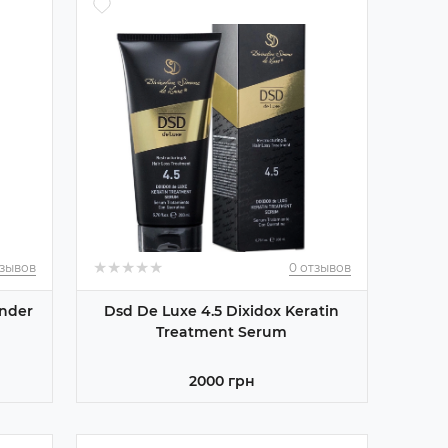
★
★
★
★
★
★
★
★
★
★
тзывов
0 отзывов
onder
Dsd De Luxe 4.5 Dixidox Keratin
Treatment Serum
2000 грн