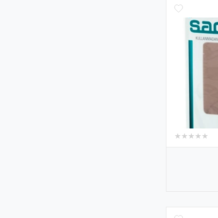
★
★
★
★
★
★
★
★
★
★