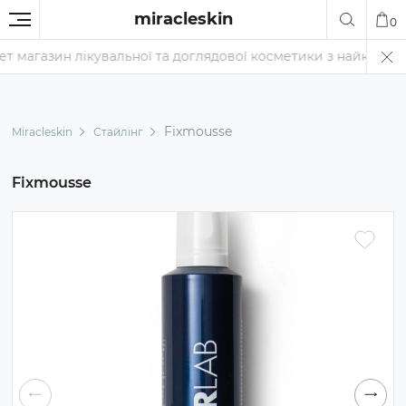
miracleskin
0
магазин лікувальної та доглядової косметики з найкращими ці
Fixmousse
Miracleskin
Стайлінг
Fixmousse