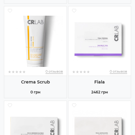
★
★
★
★
★
★
★
★
★
★
★
★
★
★
★
★
★
★
★
★
0 отзывов
0 отзывов
Crema Scrub
Fiala
0 грн
2462 грн