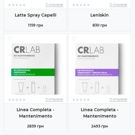
★
★
★
★
★
★
★
★
★
★
★
★
★
★
★
★
★
★
★
★
0 отзывов
0 отзывов
Latte Spray Capelli
Leniskin
1159 грн
830 грн
★
★
★
★
★
★
★
★
★
★
★
★
★
★
★
★
★
★
★
★
0 отзывов
0 отзывов
Linea Completa -
Linea Completa -
Mantenimento
Mantenimento
2839 грн
2493 грн