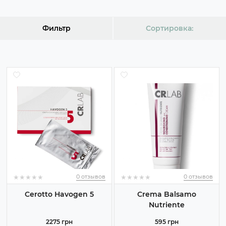
Фильтр
Сортировка:
★
★
★
★
★
★
★
★
★
★
★
★
★
★
★
★
★
★
★
★
0 отзывов
0 отзывов
Cerotto Havogen 5
Crema Balsamo
Nutriente
2275 грн
595 грн