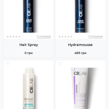
★
★
★
★
★
★
★
★
★
★
★
★
★
★
★
★
★
★
★
★
0 отзывов
0 отзывов
Hair Spray
Hydramousse
0 грн
469 грн