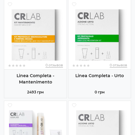
★
★
★
★
★
★
★
★
★
★
★
★
★
★
★
★
★
★
★
★
0 отзывов
0 отзывов
Linea Completa -
Linea Completa - Urto
Mantenimento
2493 грн
0 грн