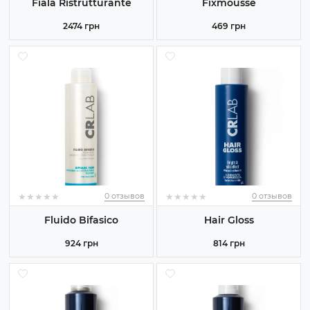
Fiala Ristrutturante
Fixmousse
2474 грн
469 грн
★
★
★
★
★
★
★
★
★
★
★
★
★
★
★
★
★
★
★
★
0 отзывов
0 отзывов
Fluido Bifasico
Hair Gloss
924 грн
814 грн