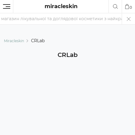
miracleskin
0
зин лікувальної та доглядової косметики з найкращими цінами 
СRLab
Miracleskin
СRLab