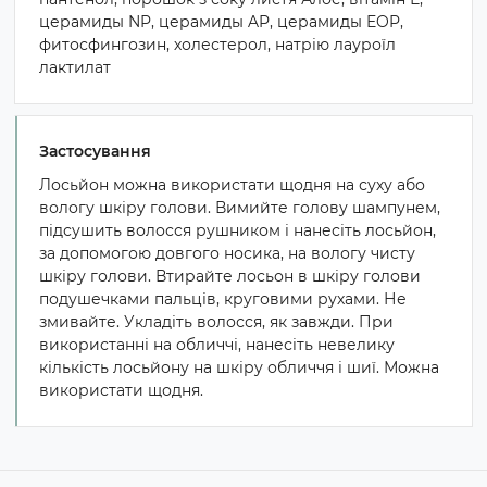
церамиды NP, церамиды AP, церамиды EOP,
фитосфингозин, холестерол, натрію лауроїл
лактилат
Застосування
Лосьйон можна використати щодня на суху або
вологу шкіру голови. Вимийте голову шампунем,
підсушить волосся рушником і нанесіть лосьйон,
за допомогою довгого носика, на вологу чисту
шкіру голови. Втирайте лосьон в шкіру голови
подушечками пальців, круговими рухами. Не
змивайте. Укладіть волосся, як завжди. При
використанні на обличчі, нанесіть невелику
кількість лосьйону на шкіру обличчя і шиї. Можна
використати щодня.