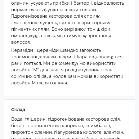
оламин, усувають грибки і бактерії, відновлюють і
нормалізують функцію шкіри голови.
Гідрогенізована касторова олія сприяє
зменшенню лущень, сухості шкіри і прояву
пігментних плям. Воно вирівнює тон шкіри,
омолоджує, а так само стимулює зростання
волосся.
Кераміди і цераміди швидко загоюють
травмовані ділянки шкіри. Шкіра відновлюється,
рани гояться. Ми рекомендуємо використати
лосьйон "М" для зняття роздратування після
сонячних опіків, а чоловікам можна використати
лосьйон М після гоління.
Склад
Вода, гліцерин, гідрогенізована касторова олія,
бетаїн, пропилгептил каприлат, климбазол,
пироктон оламин, гіалуронова кислота, алантоїн,
пантенол, порошок з соку листя Алое, вітамін Е,