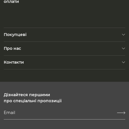
оплати
Покупцеві
Доставка
Про нас
FAQ
Контакти
Зворотний зв'язок
Контакти
Безкоштовно по Україні
Пн-Пт: 10:00-19:00
Сб-Вс: 10:00-18:00
Дізнайтеся першими
про спеціальні пропозиції