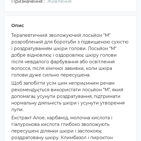
Призначення :
Живлення
Опис
Терапевтичний зволожуючий лосьйон "М"
розроблений для боротьби з підвищеною сухістю
і роздратуванням шкіри голови. Лосьйон "М"
добре відновлює і оздоровлює шкіру голови
після невдалого фарбування або освітлення
волосся, після хімічної завивки, коли шкіра
голови дуже сильно пересушена.
Щоб запобігти усім цим неприємним речам
рекомендується використати лосьйон "М", який
допомагає усунути роздратування, підтримати
нормальну діяльність шкіри і усунути утворення
лупи.
Екстракт Алое, карбамід, молочна кислота і
гіалуронова кислота глибоко зволожують
пересушені ділянки шкіри і заспокоює
роздратовану шкіру. Климбазол і пироктон