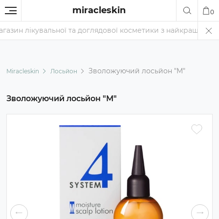
miracleskin
0
ин лікувальної та доглядової косметики з найкращими цінами 
Зволожуючий лосьйон "М"
Miracleskin
Лосьйон
Зволожуючий лосьйон "М"