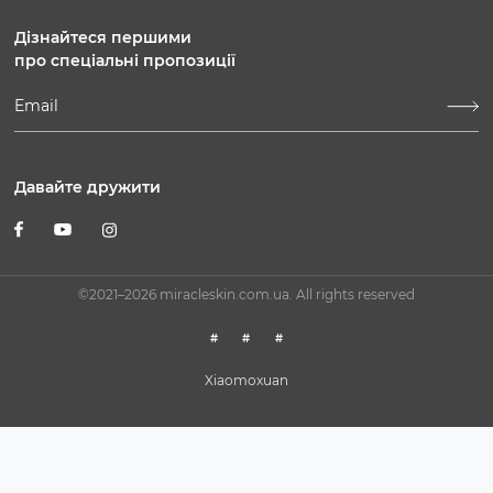
Сб-Вс: 10:00-18:00
Дізнайтеся першими
про спеціальні пропозиції
Давайте дружити
©2021–2026 miracleskin.com.ua. All rights reserved
#
#
#
Xiaomoxuan