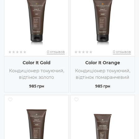
★
★
★
★
★
★
★
★
★
★
★
★
★
★
★
★
★
★
★
★
0 отзывов
0 отзывов
Color It Gold
Color It Orange
Кондиціонер тонуючий,
Кондиціонер тонуючий,
відтінок золото
відтінок помаранчевий
985 грн
985 грн