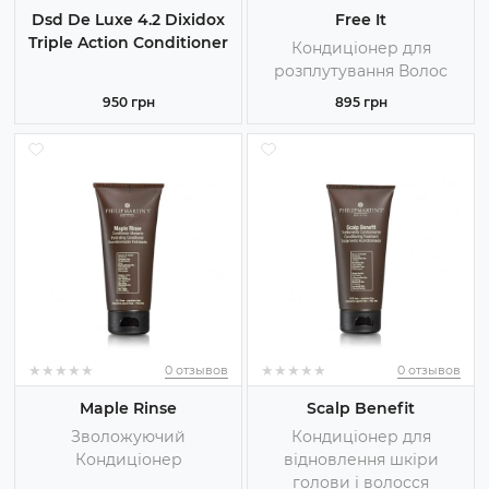
Dsd De Luxe 4.2 Dixidox
Free It
Triple Action Conditioner
Кондиціонер для
розплутування Волос
950 грн
895 грн
★
★
★
★
★
★
★
★
★
★
★
★
★
★
★
★
★
★
★
★
0 отзывов
0 отзывов
Maple Rinse
Scalp Benefit
Зволожуючий
Кондиціонер для
Кондиціонер
відновлення шкіри
голови і волосся