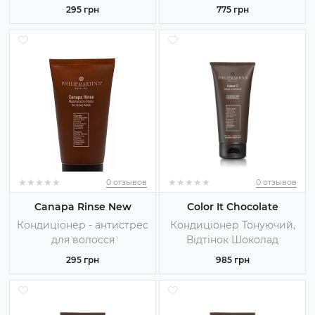
295 грн
775 грн
★
★
★
★
★
★
★
★
★
★
★
★
★
★
★
★
★
★
★
★
0 отзывов
0 отзывов
Canapa Rinse New
Color It Chocolate
Кондиціонер - антистрес
Кондиціонер Тонуючий,
для волосся
Відтінок Шоколад
295 грн
985 грн