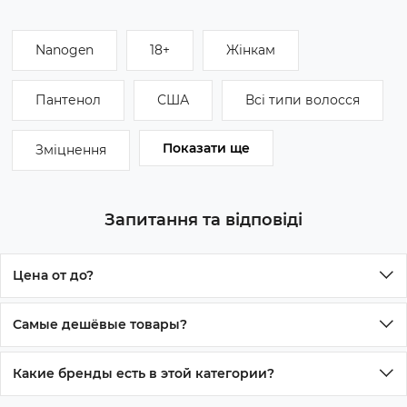
Nanogen
18+
Жінкам
Пантенол
США
Всі типи волосся
Показати ще
Зміцнення
Запитання та відповіді
Цена от до?
Цена от 295 грн до 985 грн
Самые дешёвые товары?
Дешёвые продукты
Какие бренды есть в этой категории?
Dsd De Luxe 4.2 Dixidox Triple Action Conditioner