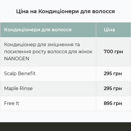
Бренды
Maple Rinse
Ціна на Кондиціонери для волосся
DSD DE LUXE
Babassu Rinse
Philip Martins
Scalp Benefit
Кондиціонери для волосся
Ціна
Nanogen
Colour Repair
Кондиціонер для зміцнення та
посилення росту волосся для жінок
700 грн
NANOGEN
Scalp Benefit
295 грн
Maple Rinse
295 грн
Free It
895 грн