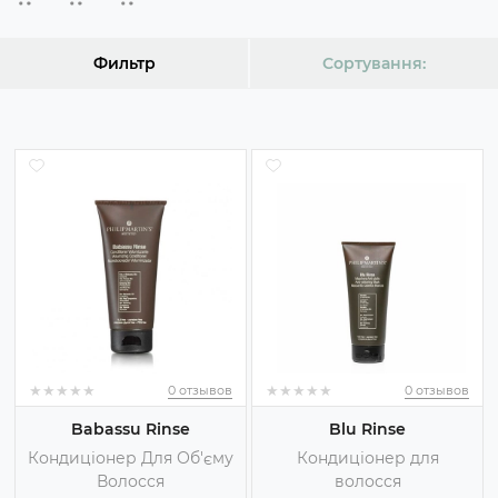
Фильтр
Сортування:
★
★
★
★
★
★
★
★
★
★
★
★
★
★
★
★
★
★
★
★
0 отзывов
0 отзывов
Babassu Rinse
Blu Rinse
Кондиціонер Для Об'єму
Кондиціонер для
Волосся
волосся