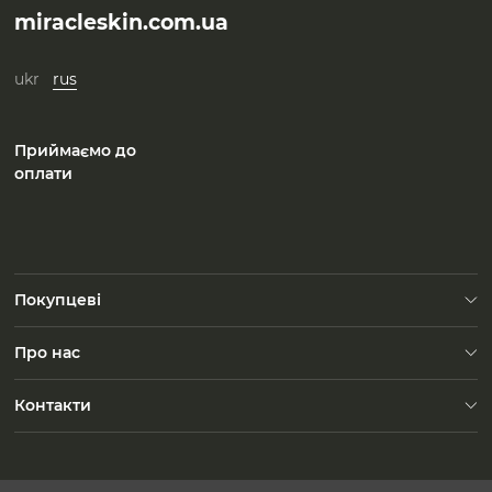
miracleskin.com.ua
ukr
rus
Приймаємо до
оплати
Покупцеві
Доставка
Про нас
FAQ
Контакти
Зворотний зв'язок
Контакти
Безкоштовно по Україні
Пн-Пт: 10:00-19:00