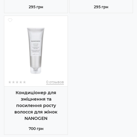
295 грн
295 грн
★
★
★
★
★
★
★
★
★
★
0 отзывов
Кондиціонер для
зміцнення та
посилення росту
волосся для жінок
NANOGEN
700 грн