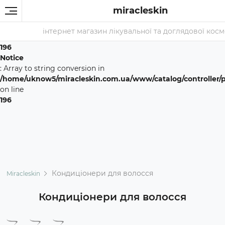
Notice
miracleskin
: Array to string conversion in
/home/uknow5/miracleskin.com.ua/www/catalog/controller/
інтернет магазин лікувальної та доглядової косметики з
on line
196
Notice
: Array to string conversion in
/home/uknow5/miracleskin.com.ua/www/catalog/controller/
on line
196
Кондиціонери для волосся
Miracleskin
Кондиціонери для волосся