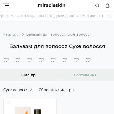
miracleskin
0
нет магазин лікувальної та доглядової косметики з найкращим
Бальзам для волосся Сухе волосся
Miracleskin
Бальзам для волосся Сухе волосся
Фильтр
Сортування:
Сухе волосся
Сбросить фильтры