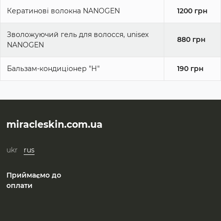
Optima
Кератинові волокна NANOGEN
1200 грн
Enbipharma
Зволожуючий гель для волосся, unisex
Система 4
880 грн
NANOGEN
Бальзам-кондиціонер "Н"
190 грн
miracleskin.com.ua
ukr
rus
Приймаємо до
оплати