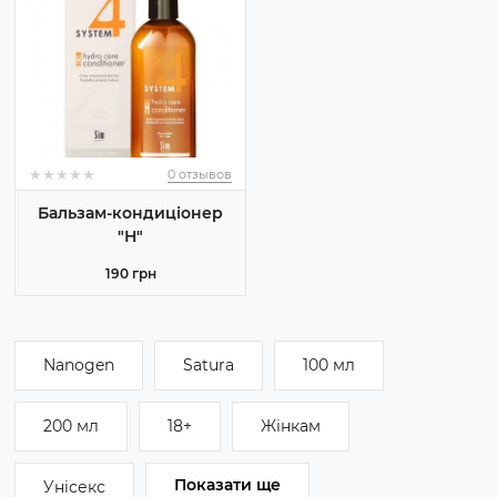
★
★
★
★
★
★
★
★
★
★
0 отзывов
Бальзам-кондиціонер
"Н"
190 грн
Nanogen
Satura
100 мл
200 мл
18+
Жінкам
Показати ще
Унісекс