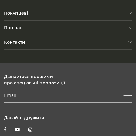
Покупцеві
Доставка
Про нас
FAQ
Контакти
Зворотний зв'язок
Контакти
Безкоштовно по Україні
Пн-Пт: 10:00-19:00
Сб-Вс: 10:00-18:00
Дізнайтеся першими
про спеціальні пропозиції
Давайте дружити